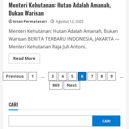
Menteri Kehutanan: Hutan Adalah Amanah,
Bukan Warisan
Intan Permatasari
Agustus 12, 2025
Menteri Kehutanan: Hutan Adalah Amanah, Bukan
Warisan BERITA TERBARU INDONESIA, JAKARTA —
Menteri Kehutanan Raja Juli Antoni...
Read
Read More
more
about
Menteri
Paginasi
Kehutanan:
Previous
1
…
3
4
5
6
7
8
9
…
Hutan
Adalah
869
Next
pos
Amanah,
Bukan
Warisan
CARI
CARI