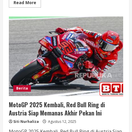
Read
Read More
more
about
Jadwal
Sholat
Semarang
Hari
Ini:
Waktu
Sholat
di
Semarang,
12
Agustus
2025
Berita
MotoGP 2025 Kembali, Red Bull Ring di
Austria Siap Memanas Akhir Pekan Ini
Siti Nurhaliza
Agustus 12, 2025
MotoGP 2025 Kembali, Red Bull Ring di Austria Siap