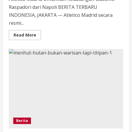
Raspadori dari Napoli BERITA TERBARU
INDONESIA, JAKARTA — Atletico Madrid secara
resmi...
Read
Read More
more
about
Atletico
Madrid
Umumkan
Kedatangan
Giacomo
Raspadori
dari
Napoli
Berita