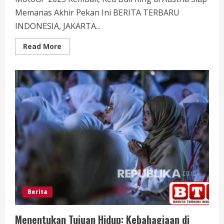
Memanas Akhir Pekan Ini BERITA TERBARU
INDONESIA, JAKARTA...
Read
Read More
more
about
MotoGP
2025
Kembali,
Red
Bull
Ring
di
Austria
Siap
Memanas
Akhir
Pekan
Ini
Berita
Menentukan Tujuan Hidup: Kebahagiaan di