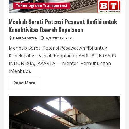
Teknologi dan Transportasi
Menhub Soroti Potensi Pesawat Amfibi untuk
Konektivitas Daerah Kepulauan
Dedi Saputra
Agustus 12, 2025
Menhub Soroti Potensi Pesawat Amfibi untuk
Konektivitas Daerah Kepulauan BERITA TERBARU
INDONESIA, JAKARTA — Menteri Perhubungan
(Menhub)...
Read
Read More
more
about
Menhub
Soroti
Potensi
Pesawat
Amfibi
untuk
Konektivitas
Daerah
Kepulauan