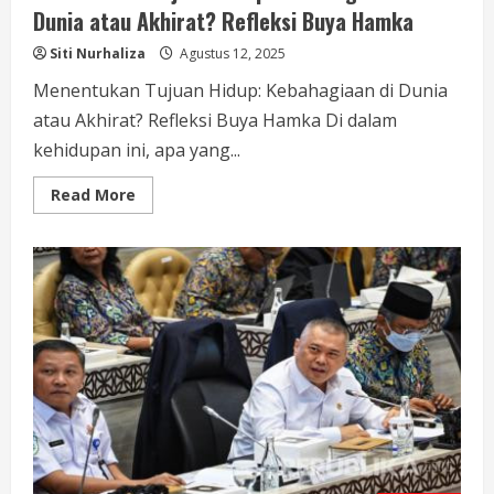
Dunia atau Akhirat? Refleksi Buya Hamka
Siti Nurhaliza
Agustus 12, 2025
Menentukan Tujuan Hidup: Kebahagiaan di Dunia
atau Akhirat? Refleksi Buya Hamka Di dalam
kehidupan ini, apa yang...
Read
Read More
more
about
Menentukan
Tujuan
Hidup:
Kebahagiaan
di
Dunia
atau
Akhirat?
Refleksi
Buya
Hamka