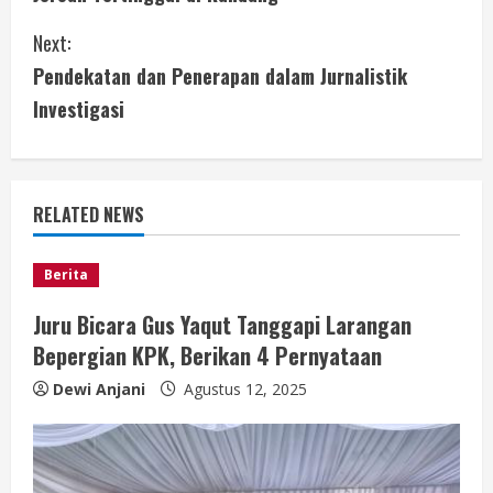
n
Next:
t
Pendekatan dan Penerapan dalam Jurnalistik
i
Investigasi
n
u
RELATED NEWS
e
Berita
R
Juru Bicara Gus Yaqut Tanggapi Larangan
e
Bepergian KPK, Berikan 4 Pernyataan
a
Dewi Anjani
Agustus 12, 2025
d
i