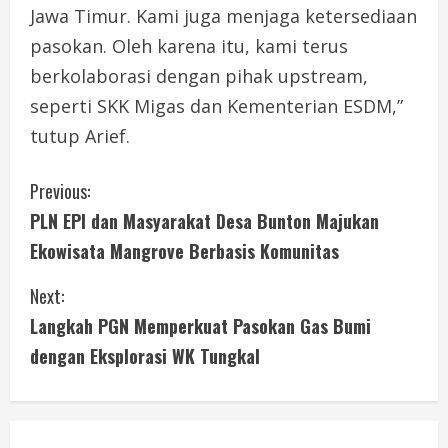
Jawa Timur. Kami juga menjaga ketersediaan
pasokan. Oleh karena itu, kami terus
berkolaborasi dengan pihak upstream,
seperti SKK Migas dan Kementerian ESDM,”
tutup Arief.
C
Previous:
PLN EPI dan Masyarakat Desa Bunton Majukan
o
Ekowisata Mangrove Berbasis Komunitas
n
Next:
t
Langkah PGN Memperkuat Pasokan Gas Bumi
i
dengan Eksplorasi WK Tungkal
n
u