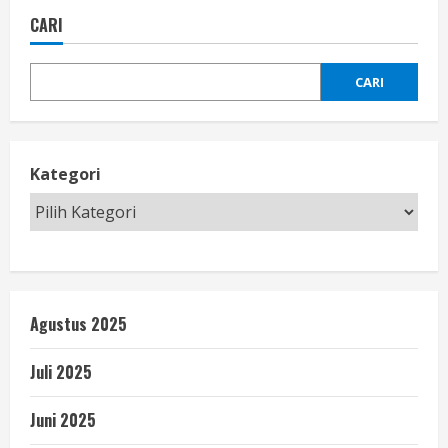
CARI
e
R
CARI
e
a
Kategori
d
i
n
Agustus 2025
g
Juli 2025
Juni 2025