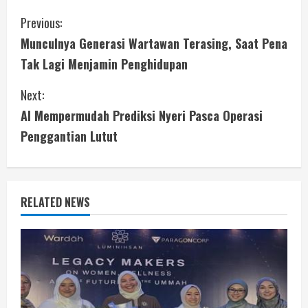
C
Previous:
Munculnya Generasi Wartawan Terasing, Saat Pena
o
Tak Lagi Menjamin Penghidupan
n
Next:
t
AI Mempermudah Prediksi Nyeri Pasca Operasi
i
Penggantian Lutut
n
u
RELATED NEWS
e
R
e