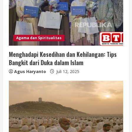
a
d
i
n
Agama dan Spiritualitas
g
Menghadapi Kesedihan dan Kehilangan: Tips
Bangkit dari Duka dalam Islam
Agus Haryanto
Juli 12, 2025