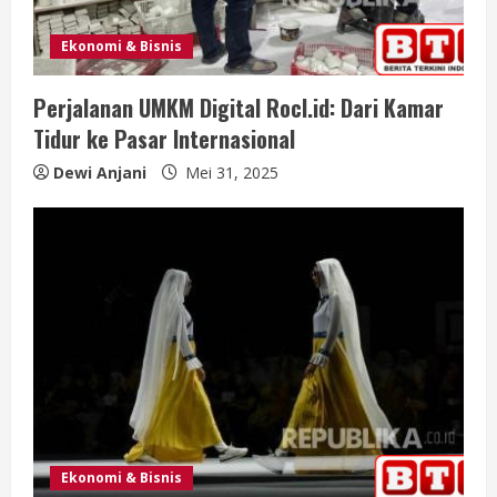
i
n
Ekonomi & Bisnis
g
Perjalanan UMKM Digital Rocl.id: Dari Kamar
Tidur ke Pasar Internasional
Dewi Anjani
Mei 31, 2025
Ekonomi & Bisnis