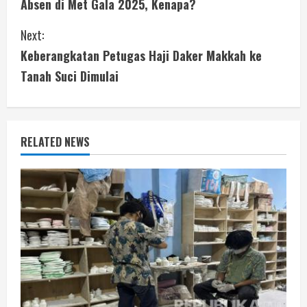
Absen di Met Gala 2025, Kenapa?
n
Next:
t
Keberangkatan Petugas Haji Daker Makkah ke
i
Tanah Suci Dimulai
n
u
RELATED NEWS
e
R
e
a
d