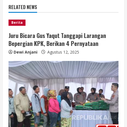
n
RELATED NEWS
u
e
Berita
Juru Bicara Gus Yaqut Tanggapi Larangan
R
Bepergian KPK, Berikan 4 Pernyataan
e
Dewi Anjani
Agustus 12, 2025
a
d
i
n
g