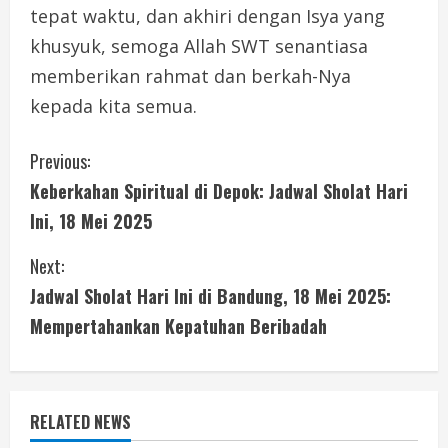
tepat waktu, dan akhiri dengan Isya yang
khusyuk, semoga Allah SWT senantiasa
memberikan rahmat dan berkah-Nya
kepada kita semua.
C
Previous:
Keberkahan Spiritual di Depok: Jadwal Sholat Hari
o
Ini, 18 Mei 2025
n
Next:
t
Jadwal Sholat Hari Ini di Bandung, 18 Mei 2025:
i
Mempertahankan Kepatuhan Beribadah
n
u
RELATED NEWS