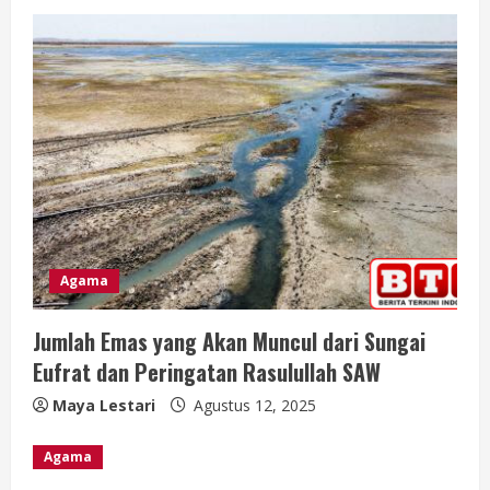
e
R
e
a
d
i
n
Agama
g
Jumlah Emas yang Akan Muncul dari Sungai
Eufrat dan Peringatan Rasulullah SAW
Maya Lestari
Agustus 12, 2025
Agama