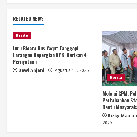
t
RELATED NEWS
i
n
Berita
u
Juru Bicara Gus Yaqut Tanggapi
Larangan Bepergian KPK, Berikan 4
e
Pernyataan
Dewi Anjani
Agustus 12, 2025
R
Berita
e
Melalui GPM, Po
a
Pertahankan Sta
Bantu Masyarak
d
Rizky Maula
i
2025