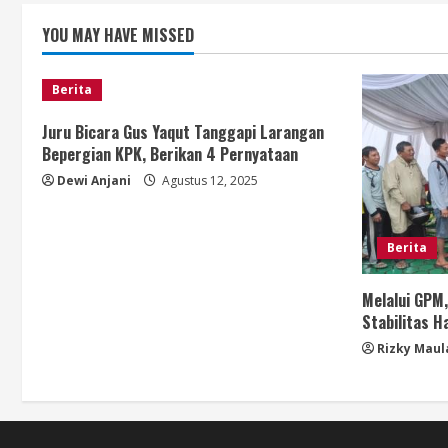
n
YOU MAY HAVE MISSED
g
Berita
Juru Bicara Gus Yaqut Tanggapi Larangan
Bepergian KPK, Berikan 4 Pernyataan
Dewi Anjani
Agustus 12, 2025
Berita
Melalui GPM
Stabilitas 
Rizky Maul