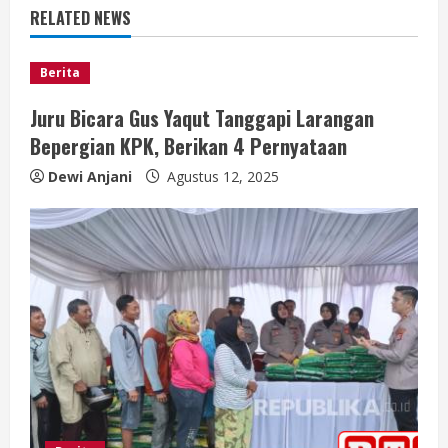
e
RELATED NEWS
R
Berita
e
Juru Bicara Gus Yaqut Tanggapi Larangan
a
Bepergian KPK, Berikan 4 Pernyataan
Dewi Anjani
Agustus 12, 2025
d
i
n
g