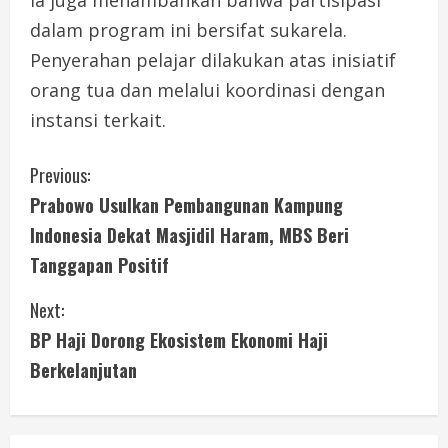
Ia juga menambahkan bahwa partisipasi
dalam program ini bersifat sukarela.
Penyerahan pelajar dilakukan atas inisiatif
orang tua dan melalui koordinasi dengan
instansi terkait.
C
Previous:
Prabowo Usulkan Pembangunan Kampung
o
Indonesia Dekat Masjidil Haram, MBS Beri
n
Tanggapan Positif
t
Next:
i
BP Haji Dorong Ekosistem Ekonomi Haji
Berkelanjutan
n
u