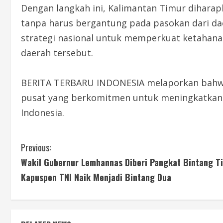
Dengan langkah ini, Kalimantan Timur dihara
tanpa harus bergantung pada pasokan dari dae
strategi nasional untuk memperkuat ketahana
daerah tersebut.
BERITA TERBARU INDONESIA melaporkan bahwa 
pusat yang berkomitmen untuk meningkatkan p
Indonesia.
C
Previous:
Wakil Gubernur Lemhannas Diberi Pangkat Bintang Ti
o
Kapuspen TNI Naik Menjadi Bintang Dua
n
t