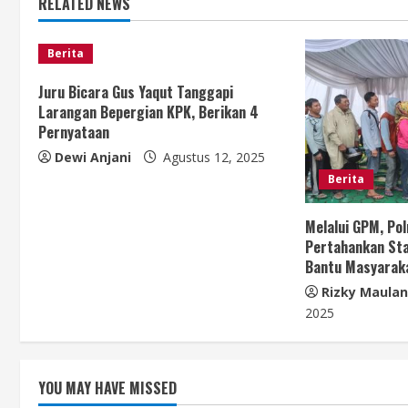
RELATED NEWS
i
n
Berita
u
Juru Bicara Gus Yaqut Tanggapi
Larangan Bepergian KPK, Berikan 4
e
Pernyataan
Dewi Anjani
Agustus 12, 2025
R
Berita
e
Melalui GPM, Po
a
Pertahankan Sta
Bantu Masyarak
d
Rizky Maula
i
2025
n
YOU MAY HAVE MISSED
g