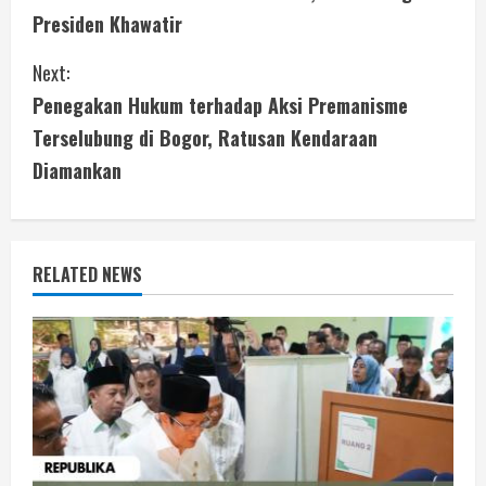
o
Presiden Khawatir
n
Next:
t
Penegakan Hukum terhadap Aksi Premanisme
i
Terselubung di Bogor, Ratusan Kendaraan
Diamankan
n
u
e
RELATED NEWS
R
e
a
d