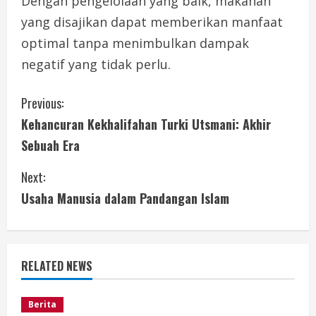
Dengan pengelolaan yang baik, makanan
yang disajikan dapat memberikan manfaat
optimal tanpa menimbulkan dampak
negatif yang tidak perlu.
C
Previous:
Kehancuran Kekhalifahan Turki Utsmani: Akhir
o
Sebuah Era
n
Next:
t
Usaha Manusia dalam Pandangan Islam
i
n
RELATED NEWS
u
e
Berita