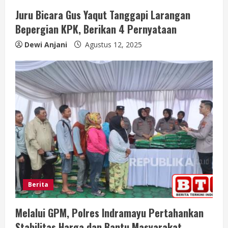
Juru Bicara Gus Yaqut Tanggapi Larangan
R
Bepergian KPK, Berikan 4 Pernyataan
e
Dewi Anjani
Agustus 12, 2025
a
d
i
n
g
Berita
Melalui GPM, Polres Indramayu Pertahankan
Stabilitas Harga dan Bantu Masyarakat