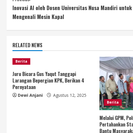
C
Inovasi AI oleh Dosen Universitas Nusa Mandiri untuk
o
Mengenali Mesin Kapal
n
t
RELATED NEWS
i
n
Berita
u
Juru Bicara Gus Yaqut Tanggapi
Larangan Bepergian KPK, Berikan 4
e
Pernyataan
Dewi Anjani
Agustus 12, 2025
R
Berita
e
Melalui GPM, Po
a
Pertahankan Sta
Bantu Masyarak