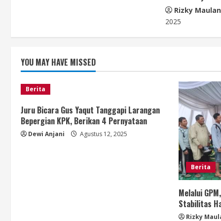
d
Rizky Maula
i
2025
n
YOU MAY HAVE MISSED
g
Berita
Juru Bicara Gus Yaqut Tanggapi Larangan
Bepergian KPK, Berikan 4 Pernyataan
Dewi Anjani
Agustus 12, 2025
Berita
Melalui GPM
Stabilitas 
Rizky Maul