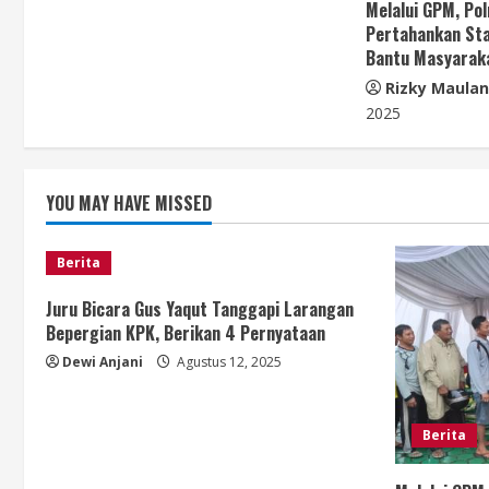
Melalui GPM, Po
a
Pertahankan Sta
Bantu Masyarak
d
Rizky Maula
i
2025
n
YOU MAY HAVE MISSED
g
Berita
Juru Bicara Gus Yaqut Tanggapi Larangan
Bepergian KPK, Berikan 4 Pernyataan
Dewi Anjani
Agustus 12, 2025
Berita