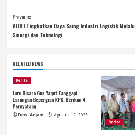
C
Previous:
ALDEI Tingkatkan Daya Saing Industri Logistik Melalu
o
Sinergi dan Teknologi
n
t
RELATED NEWS
i
n
Berita
u
Juru Bicara Gus Yaqut Tanggapi
Larangan Bepergian KPK, Berikan 4
e
Pernyataan
Dewi Anjani
Agustus 12, 2025
R
Berita
e