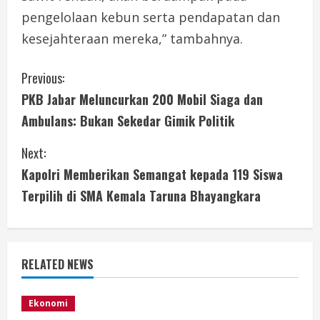
pengelolaan kebun serta pendapatan dan
kesejahteraan mereka,” tambahnya.
C
Previous:
PKB Jabar Meluncurkan 200 Mobil Siaga dan
o
Ambulans: Bukan Sekedar Gimik Politik
n
Next:
t
Kapolri Memberikan Semangat kepada 119 Siswa
i
Terpilih di SMA Kemala Taruna Bhayangkara
n
u
RELATED NEWS
e
Ekonomi