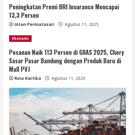
R
Peningkatan Premi BRI Insurance Mencapai
e
13,3 Persen
a
Intan Permatasari
Agustus 11, 2025
d
Ekonomi
i
Pesanan Naik 113 Persen di GIIAS 2025, Chery
Sasar Pasar Bandung dengan Produk Baru di
n
Mall PVJ
g
Rina Kartika
Agustus 11, 2025