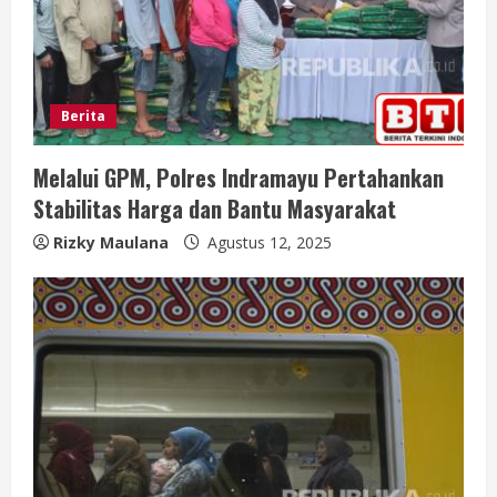
g
Berita
Melalui GPM, Polres Indramayu Pertahankan
Stabilitas Harga dan Bantu Masyarakat
Rizky Maulana
Agustus 12, 2025