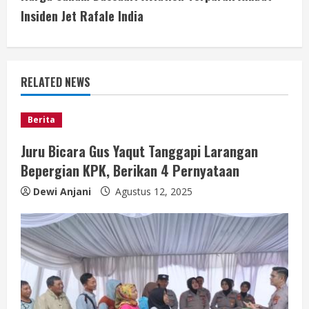
t
Insiden Jet Rafale India
i
n
RELATED NEWS
u
e
Berita
Juru Bicara Gus Yaqut Tanggapi Larangan
R
Bepergian KPK, Berikan 4 Pernyataan
e
Dewi Anjani
Agustus 12, 2025
a
d
i
n