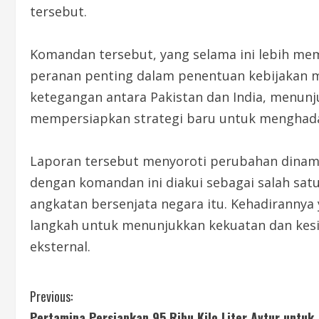
tersebut.
Komandan tersebut, yang selama ini lebih mem
peranan penting dalam penentuan kebijakan mi
ketegangan antara Pakistan dan India, menun
mempersiapkan strategi baru untuk menghada
Laporan tersebut menyoroti perubahan dinami
dengan komandan ini diakui sebagai salah sat
angkatan bersenjata negara itu. Kehadirannya 
langkah untuk menunjukkan kekuatan dan kesi
eksternal.
C
Previous:
Pertamina Persiapkan 95 Ribu Kilo Liter Avtur untuk