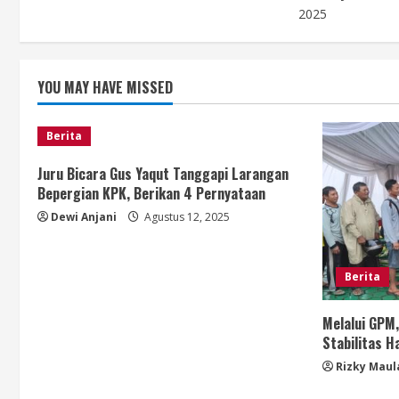
i
2025
n
YOU MAY HAVE MISSED
g
Berita
Juru Bicara Gus Yaqut Tanggapi Larangan
Bepergian KPK, Berikan 4 Pernyataan
Dewi Anjani
Agustus 12, 2025
Berita
Melalui GPM
Stabilitas 
Rizky Maul