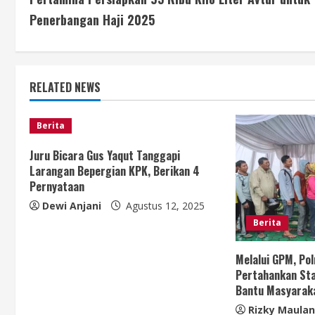
o
Penerbangan Haji 2025
n
t
RELATED NEWS
i
n
Berita
u
Juru Bicara Gus Yaqut Tanggapi
Larangan Bepergian KPK, Berikan 4
e
Pernyataan
Dewi Anjani
Agustus 12, 2025
R
Berita
e
Melalui GPM, Po
a
Pertahankan Sta
Bantu Masyarak
d
Rizky Maula