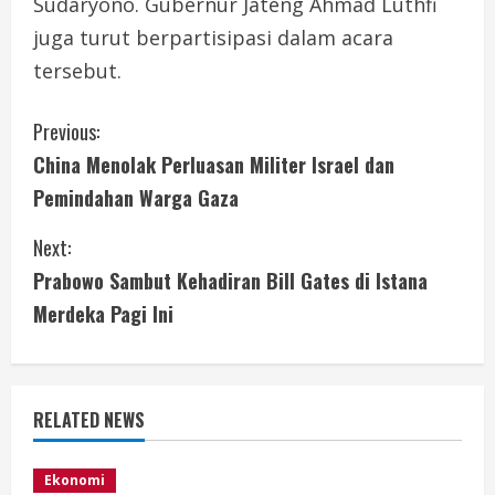
Sudaryono. Gubernur Jateng Ahmad Luthfi
juga turut berpartisipasi dalam acara
tersebut.
C
Previous:
China Menolak Perluasan Militer Israel dan
o
Pemindahan Warga Gaza
n
Next:
t
Prabowo Sambut Kehadiran Bill Gates di Istana
i
Merdeka Pagi Ini
n
u
RELATED NEWS
e
Ekonomi