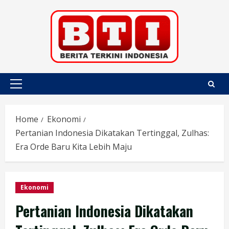
Skip
to
content
Primary
Menu
Home
Ekonomi
Pertanian Indonesia Dikatakan Tertinggal, Zulhas:
Era Orde Baru Kita Lebih Maju
Ekonomi
Pertanian Indonesia Dikatakan