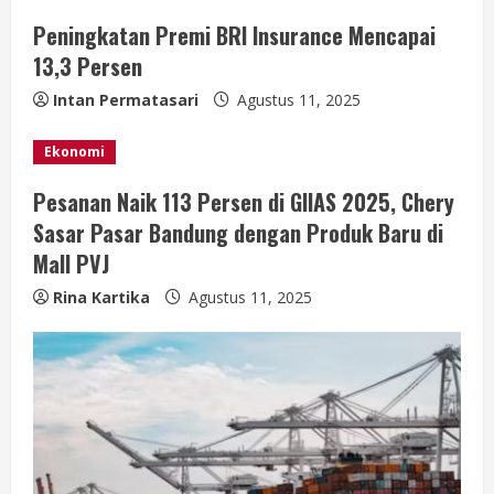
R
Peningkatan Premi BRI Insurance Mencapai
e
13,3 Persen
a
Intan Permatasari
Agustus 11, 2025
d
Ekonomi
i
Pesanan Naik 113 Persen di GIIAS 2025, Chery
Sasar Pasar Bandung dengan Produk Baru di
n
Mall PVJ
g
Rina Kartika
Agustus 11, 2025