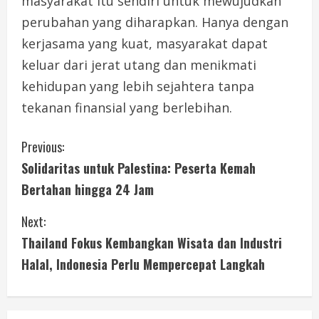
masyarakat itu sendiri untuk mewujudkan
perubahan yang diharapkan. Hanya dengan
kerjasama yang kuat, masyarakat dapat
keluar dari jerat utang dan menikmati
kehidupan yang lebih sejahtera tanpa
tekanan finansial yang berlebihan.
C
Previous:
Solidaritas untuk Palestina: Peserta Kemah
o
Bertahan hingga 24 Jam
n
Next:
t
Thailand Fokus Kembangkan Wisata dan Industri
i
Halal, Indonesia Perlu Mempercepat Langkah
n