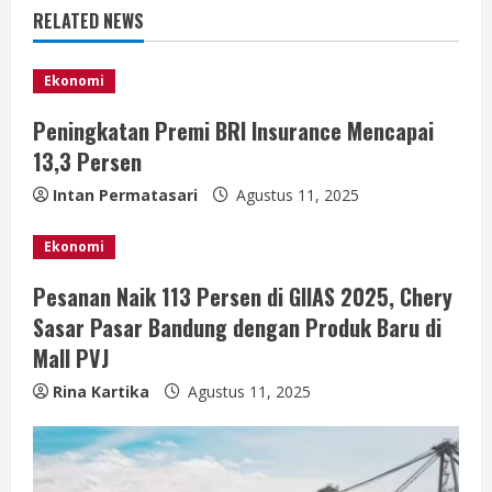
u
RELATED NEWS
e
Ekonomi
R
Peningkatan Premi BRI Insurance Mencapai
e
13,3 Persen
a
Intan Permatasari
Agustus 11, 2025
d
Ekonomi
i
Pesanan Naik 113 Persen di GIIAS 2025, Chery
Sasar Pasar Bandung dengan Produk Baru di
n
Mall PVJ
g
Rina Kartika
Agustus 11, 2025