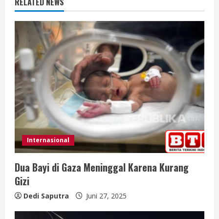
RELATED NEWS
e
R
e
a
d
i
n
Internasional
g
Dua Bayi di Gaza Meninggal Karena Kurang
Gizi
Dedi Saputra
Juni 27, 2025