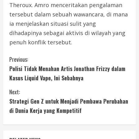
Theroux. Amro menceritakan pengalaman
tersebut dalam sebuah wawancara, di mana
ia menjelaskan situasi sulit yang
dihadapinya sebagai aktivis di wilayah yang
penuh konflik tersebut.
C
Previous:
Polisi Tidak Menahan Artis Jonathan Frizzy dalam
o
Kasus Liquid Vape, Ini Sebabnya
n
Next:
t
Strategi Gen Z untuk Menjadi Pembawa Perubahan
i
di Dunia Kerja yang Kompetitif
n
u