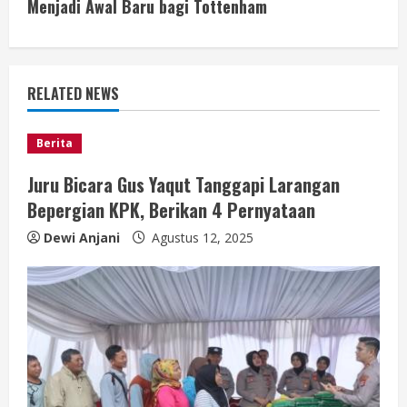
i
Menjadi Awal Baru bagi Tottenham
n
u
RELATED NEWS
e
Berita
R
Juru Bicara Gus Yaqut Tanggapi Larangan
e
Bepergian KPK, Berikan 4 Pernyataan
a
Dewi Anjani
Agustus 12, 2025
d
i
n
g