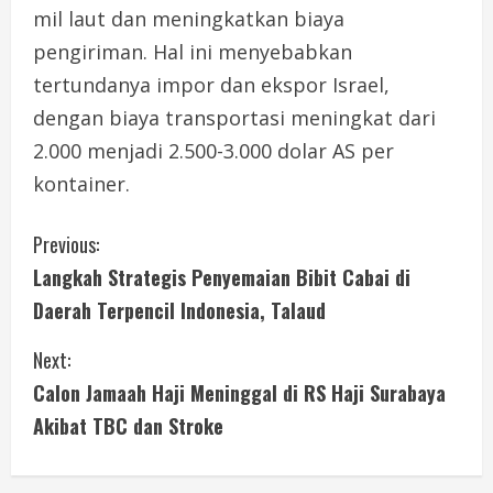
mil laut dan meningkatkan biaya
pengiriman. Hal ini menyebabkan
tertundanya impor dan ekspor Israel,
dengan biaya transportasi meningkat dari
2.000 menjadi 2.500-3.000 dolar AS per
kontainer.
C
Previous:
Langkah Strategis Penyemaian Bibit Cabai di
o
Daerah Terpencil Indonesia, Talaud
n
Next:
t
Calon Jamaah Haji Meninggal di RS Haji Surabaya
i
Akibat TBC dan Stroke
n