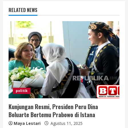
u
RELATED NEWS
e
R
e
a
d
i
n
politik
g
Kunjungan Resmi, Presiden Peru Dina
Boluarte Bertemu Prabowo di Istana
Maya Lestari
Agustus 11, 2025