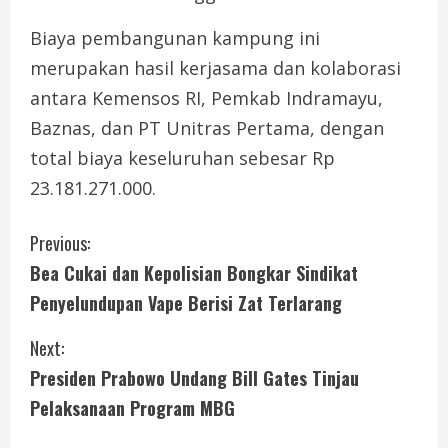
Biaya pembangunan kampung ini
merupakan hasil kerjasama dan kolaborasi
antara Kemensos RI, Pemkab Indramayu,
Baznas, dan PT Unitras Pertama, dengan
total biaya keseluruhan sebesar Rp
23.181.271.000.
C
Previous:
Bea Cukai dan Kepolisian Bongkar Sindikat
o
Penyelundupan Vape Berisi Zat Terlarang
n
Next:
t
Presiden Prabowo Undang Bill Gates Tinjau
i
Pelaksanaan Program MBG