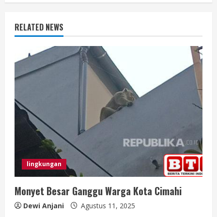
n
u
RELATED NEWS
e
R
e
a
d
i
n
lingkungan
g
Monyet Besar Ganggu Warga Kota Cimahi
Dewi Anjani
Agustus 11, 2025