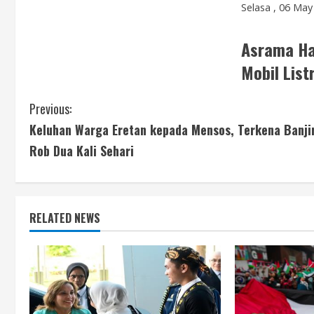
Selasa , 06 May
Asrama Haj
Mobil List
C
Previous:
Keluhan Warga Eretan kepada Mensos, Terkena Banji
o
Rob Dua Kali Sehari
n
t
RELATED NEWS
i
n
u