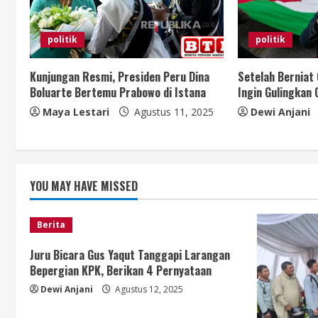
e
R
politik
politik
e
Kunjungan Resmi, Presiden Peru Dina
Setelah Berniat 
a
Boluarte Bertemu Prabowo di Istana
Ingin Gulingkan 
Maya Lestari
Agustus 11, 2025
Dewi Anjani
d
i
n
YOU MAY HAVE MISSED
g
Berita
Juru Bicara Gus Yaqut Tanggapi Larangan
Bepergian KPK, Berikan 4 Pernyataan
Dewi Anjani
Agustus 12, 2025