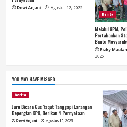
e
Dewi Anjani
Agustus 12, 2025
R
Berita
e
Melalui GPM, Po
a
Pertahankan Sta
Bantu Masyarak
d
Rizky Maula
i
2025
n
YOU MAY HAVE MISSED
g
Berita
Juru Bicara Gus Yaqut Tanggapi Larangan
Bepergian KPK, Berikan 4 Pernyataan
Dewi Anjani
Agustus 12, 2025