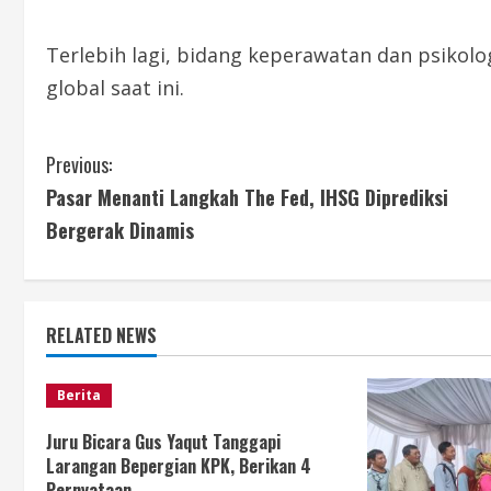
Terlebih lagi, bidang keperawatan dan psiko
global saat ini.
C
Previous:
Pasar Menanti Langkah The Fed, IHSG Diprediksi
o
Bergerak Dinamis
n
t
RELATED NEWS
i
n
Berita
u
Juru Bicara Gus Yaqut Tanggapi
Larangan Bepergian KPK, Berikan 4
Pernyataan