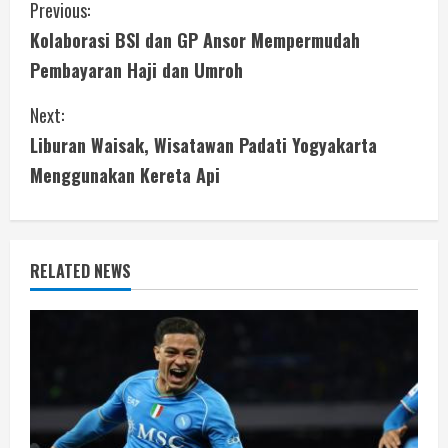
C
Previous:
Kolaborasi BSI dan GP Ansor Mempermudah
o
Pembayaran Haji dan Umroh
n
Next:
t
Liburan Waisak, Wisatawan Padati Yogyakarta
i
Menggunakan Kereta Api
n
u
RELATED NEWS
e
R
e
a