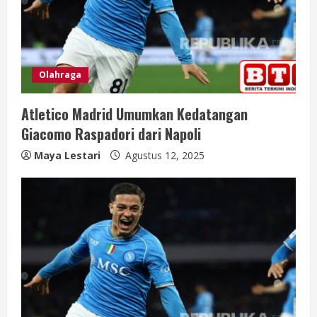
d
i
n
Olahraga
g
Atletico Madrid Umumkan Kedatangan
Giacomo Raspadori dari Napoli
Maya Lestari
Agustus 12, 2025