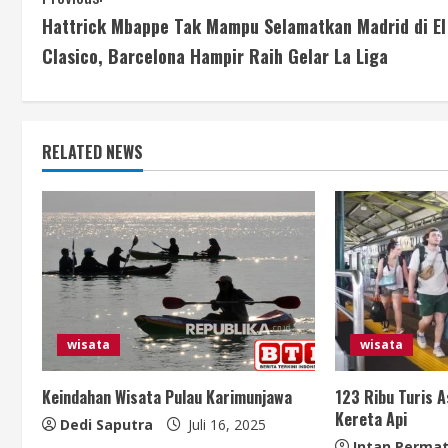
C
Hattrick Mbappe Tak Mampu Selamatkan Madrid di El
o
Clasico, Barcelona Hampir Raih Gelar La Liga
n
t
RELATED NEWS
i
n
u
e
R
wisata
wisata
e
Keindahan Wisata Pulau Karimunjawa
123 Ribu Turis 
a
Kereta Api
Dedi Saputra
Juli 16, 2025
Intan Permat