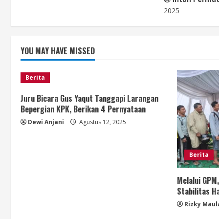
d
2025
i
n
YOU MAY HAVE MISSED
g
Berita
Juru Bicara Gus Yaqut Tanggapi Larangan
Bepergian KPK, Berikan 4 Pernyataan
Dewi Anjani
Agustus 12, 2025
Berita
Melalui GPM
Stabilitas 
Rizky Maul