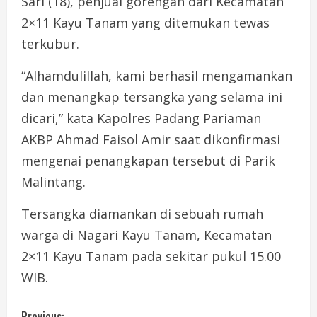
Sari (18), penjual gorengan dari Kecamatan
2×11 Kayu Tanam yang ditemukan tewas
terkubur.
“Alhamdulillah, kami berhasil mengamankan
dan menangkap tersangka yang selama ini
dicari,” kata Kapolres Padang Pariaman
AKBP Ahmad Faisol Amir saat dikonfirmasi
mengenai penangkapan tersebut di Parik
Malintang.
Tersangka diamankan di sebuah rumah
warga di Nagari Kayu Tanam, Kecamatan
2×11 Kayu Tanam pada sekitar pukul 15.00
WIB.
Previous: