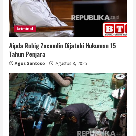
d
i
n
kriminal
g
Aipda Robig Zaenudin Dijatuhi Hukuman 15
Tahun Penjara
Agus Santoso
Agustus 8, 2025