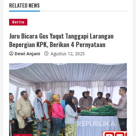
u
RELATED NEWS
e
Berita
R
Juru Bicara Gus Yaqut Tanggapi Larangan
e
Bepergian KPK, Berikan 4 Pernyataan
a
Dewi Anjani
Agustus 12, 2025
d
i
n
g