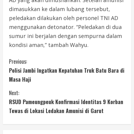
AD yang akan dimusnahkan. Setelah amunisi
dimasukkan ke dalam lubang tersebut,
peledakan dilakukan oleh personel TNI AD
menggunakan detonator. “Peledakan di dua
sumur ini berjalan dengan sempurna dalam
kondisi aman,” tambah Wahyu.
C
Previous:
Polisi Jambi Ingatkan Kepatuhan Truk Batu Bara di
o
Masa Haji
n
Next:
t
RSUD Pameungpeuk Konfirmasi Identitas 9 Korban
i
Tewas di Lokasi Ledakan Amunisi di Garut
n