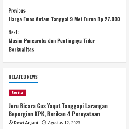
C
Previous:
Harga Emas Antam Tanggal 9 Mei Turun Rp 27.000
o
Next:
n
Musim Pancaroba dan Pentingnya Tidur
t
Berkualitas
i
n
RELATED NEWS
u
e
Berita
Juru Bicara Gus Yaqut Tanggapi Larangan
R
Bepergian KPK, Berikan 4 Pernyataan
e
Dewi Anjani
Agustus 12, 2025