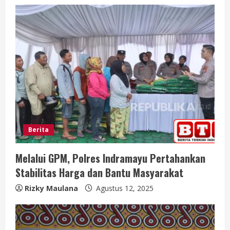
a
d
i
n
g
Berita
Melalui GPM, Polres Indramayu Pertahankan
Stabilitas Harga dan Bantu Masyarakat
Rizky Maulana
Agustus 12, 2025