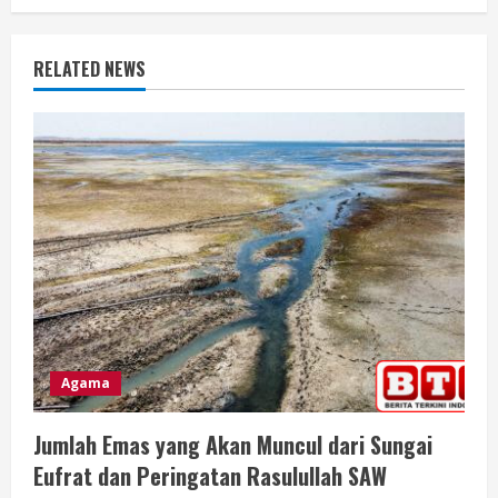
i
n
RELATED NEWS
u
e
R
e
a
d
i
Agama
n
Jumlah Emas yang Akan Muncul dari Sungai
g
Eufrat dan Peringatan Rasulullah SAW