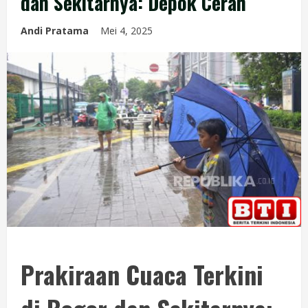
dan Sekitarnya: Depok Cerah
Andi Pratama
Mei 4, 2025
Prakiraan Cuaca Terkini