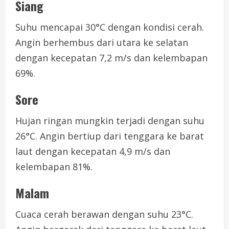
Siang
Suhu mencapai 30°C dengan kondisi cerah.
Angin berhembus dari utara ke selatan
dengan kecepatan 7,2 m/s dan kelembapan
69%.
Sore
Hujan ringan mungkin terjadi dengan suhu
26°C. Angin bertiup dari tenggara ke barat
laut dengan kecepatan 4,9 m/s dan
kelembapan 81%.
Malam
Cuaca cerah berawan dengan suhu 23°C.