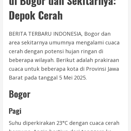
di Bogor dan Sekitarnya:
Depok Cerah
BERITA TERBARU INDONESIA, Bogor dan
area sekitarnya umumnya mengalami cuaca
cerah dengan potensi hujan ringan di
beberapa wilayah. Berikut adalah prakiraan
cuaca untuk beberapa kota di Provinsi Jawa
Barat pada tanggal 5 Mei 2025.
Bogor
Pagi
Suhu diperkirakan 23°C dengan cuaca cerah