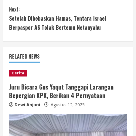
n
Next:
t
Setelah Dibebaskan Hamas, Tentara Israel
i
Berpaspor AS Tolak Bertemu Netanyahu
n
u
RELATED NEWS
e
Berita
R
Juru Bicara Gus Yaqut Tanggapi Larangan
e
Bepergian KPK, Berikan 4 Pernyataan
a
Dewi Anjani
Agustus 12, 2025
d
i