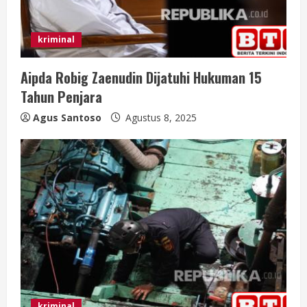
i
n
kriminal
g
Aipda Robig Zaenudin Dijatuhi Hukuman 15
Tahun Penjara
Agus Santoso
Agustus 8, 2025
kriminal