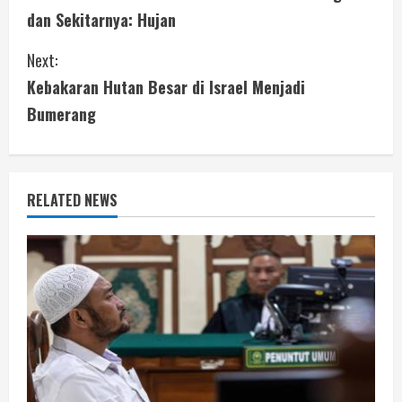
o
dan Sekitarnya: Hujan
n
Next:
t
Kebakaran Hutan Besar di Israel Menjadi
i
Bumerang
n
u
RELATED NEWS
e
R
e
a
d