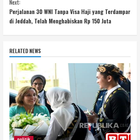
Next:
t
Perjalanan 30 WNI Tanpa Visa Haji yang Terdampar
i
di Jeddah, Telah Menghabiskan Rp 150 Juta
n
u
RELATED NEWS
e
R
e
a
d
i
politik