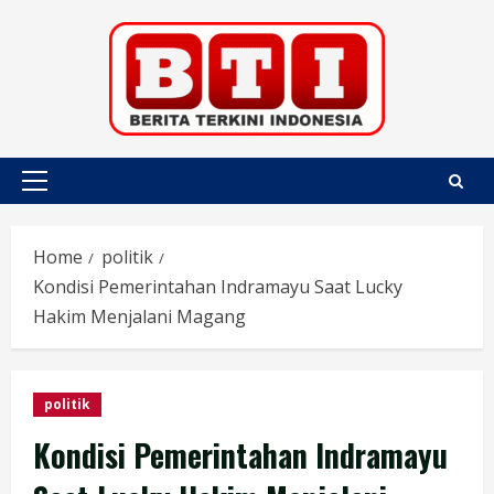
Skip
to
content
Primary
Menu
Home
politik
Kondisi Pemerintahan Indramayu Saat Lucky
Hakim Menjalani Magang
politik
Kondisi Pemerintahan Indramayu