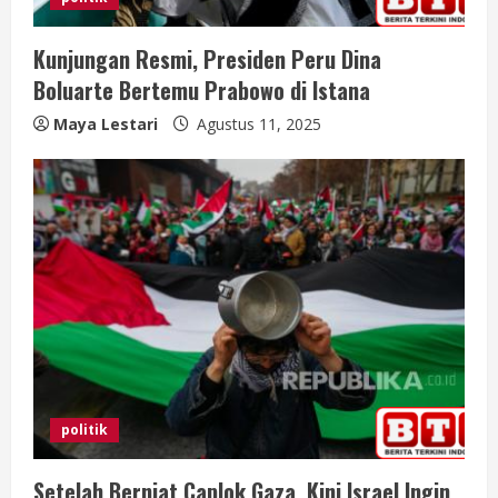
n
g
Kunjungan Resmi, Presiden Peru Dina
Boluarte Bertemu Prabowo di Istana
Maya Lestari
Agustus 11, 2025
politik
Setelah Berniat Caplok Gaza, Kini Israel Ingin