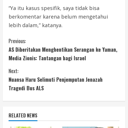
“Ya itu kasus spesifik, saya tidak bisa
berkomentar karena belum mengetahui
lebih dalam,” katanya.
C
Previous:
AS Diberitakan Menghentikan Serangan ke Yaman,
o
Media Zionis: Tantangan bagi Israel
n
Next:
t
Nuansa Haru Selimuti Penjemputan Jenazah
i
Tragedi Bus ALS
n
u
RELATED NEWS
e