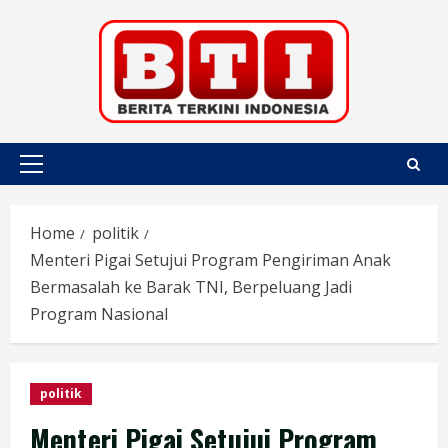
Skip
to
content
Primary
Menu
Home
politik
Menteri Pigai Setujui Program Pengiriman Anak
Bermasalah ke Barak TNI, Berpeluang Jadi
Program Nasional
politik
Menteri Pigai Setujui Program