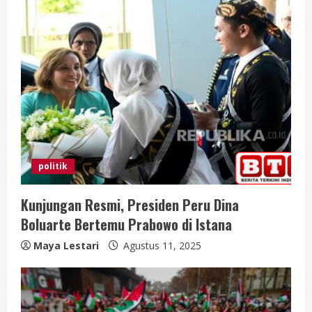
R
e
a
d
i
n
politik
g
Kunjungan Resmi, Presiden Peru Dina
Boluarte Bertemu Prabowo di Istana
Maya Lestari
Agustus 11, 2025